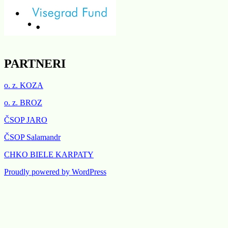
PARTNERI
Poznávame, chránime a máme radi
prírodu Bielych Karpát a Stredného
o. z. KOZA
Považia!
o. z. BROZ
ČSOP JARO
ČSOP Salamandr
CHKO BIELE KARPATY
Proudly powered by WordPress