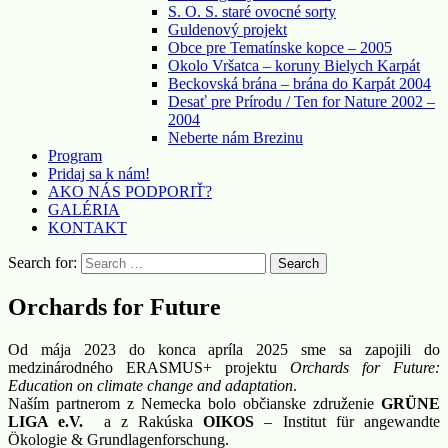
S. O. S. staré ovocné sorty
Guldenový projekt
Obce pre Tematínske kopce – 2005
Okolo Vršatca – koruny Bielych Karpát
Beckovská brána – brána do Karpát 2004
Desať pre Prírodu / Ten for Nature 2002 –
2004
Neberte nám Brezinu
Program
Pridaj sa k nám!
AKO NÁS PODPORIŤ?
GALÉRIA
KONTAKT
Search for:
Orchards for Future
Od mája 2023 do konca apríla 2025 sme sa zapojili do
medzinárodného ERASMUS+ projektu
Orchards for Future:
Education on climate change and adaptation
.
Naším partnerom z Nemecka bolo občianske združenie
GRÜNE
LIGA e.V.
a z Rakúska
OIKOS
– Institut für angewandte
Ökologie & Grundlagenforschung.