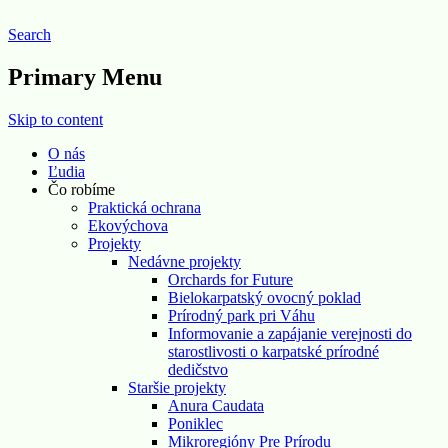
Search
Pre prírodu o. z.
Primary Menu
Skip to content
O nás
Ľudia
Čo robíme
Praktická ochrana
Ekovýchova
Projekty
Nedávne projekty
Orchards for Future
Bielokarpatský ovocný poklad
Prírodný park pri Váhu
Informovanie a zapájanie verejnosti do
starostlivosti o karpatské prírodné
dedičstvo
Staršie projekty
Anura Caudata
Poniklec
Mikroregióny Pre Prírodu