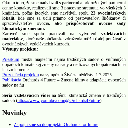
Okrem toho, že sme nadviazali s partnermi a pridruženými partnermi
cenné kontakty, realizovali sme 3 pracovné stretnutia vo všetkých 3
krajinách, počas ktorých sme navštívili spolu
23 ovocinárskych
lokalít
, kde sme sa učili priamo od pestovateľov, škôlkarov či
spracovávateľov ovocia,
ako prispôsobovať ovocné sady
klimatickým zmenám.
Zároveň sme spolu pracovali na vytvorení
vzdelávacích
materiálov
, ktoré naše občianske združenia môžu ďalej používať v
ovocinárskych vzdelávacích kurzoch.
Výstupy projektu:
Prieskum
medzi majiteľmi najmä tradičných sadov o vnímaných
dopadoch klimatickej zmeny na sady a realizovaných opatreniach na
ich zmiernenie
Prezentácia projektu
na sympóziu Živé zemědělství 1.3.2025
Publikácia
Orchards 4 Future – Zmena klímy a adaptácia ovocných
sadov na ňu
Séria vzdelávacích videí
na tému klimatická zmena v tradičných
sadoch (
https://www.youtube.com/@
Orchards4Future
)
Novinky
Zapojili sme sa do projektu Orchards for future