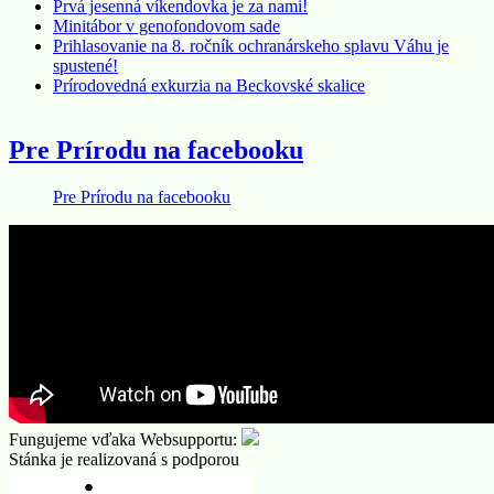
Prvá jesenná víkendovka je za nami!
Minitábor v genofondovom sade
Prihlasovanie na 8. ročník ochranárskeho splavu Váhu je
spustené!
Prírodovedná exkurzia na Beckovské skalice
Pre Prírodu na facebooku
Pre Prírodu na facebooku
Fungujeme vďaka Websupportu:
Stánka je realizovaná s podporou