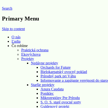
Search
Pre prírodu o. z.
Primary Menu
Skip to content
O nás
Ľudia
Čo robíme
Praktická ochrana
Ekovýchova
Projekty
Nedávne projekty
Orchards for Future
Bielokarpatský ovocný poklad
Prírodný park pri Váhu
Informovanie a zapájanie verejnosti do staro
Staršie projekty
Anura Caudata
Poniklec
Mikroregióny Pre Prírodu
S. O. S. staré ovocné sorty
Guldenový projekt