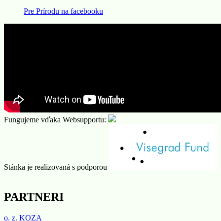
Pre Prírodu na facebooku
Fungujeme vďaka Websupportu:
Stánka je realizovaná s podporou
PARTNERI
Poznávame, chránime a máme radi prírodu
o. z. KOZA