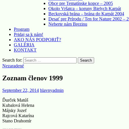
Obce pre Tematínske kopce – 2005
Okolo Vršatca – koruny Bielych Karpát
Beckovská brána – brána do Karpát 2004
Desať pre Prírodu / Ten for Nature 2002 – 
Neberte nám Brezinu
Program
Pridaj sa k nám!
AKO NÁS PODPORIŤ?
GALÉRIA
KONTAKT
Search for:
Nezaradené
Zoznam členov 1999
September 22, 2014
hlavnyadmin
Ďurček Matúš
Kubalová Helena
Májsky Jozef
Rajcová Katarína
Stano Drahomír