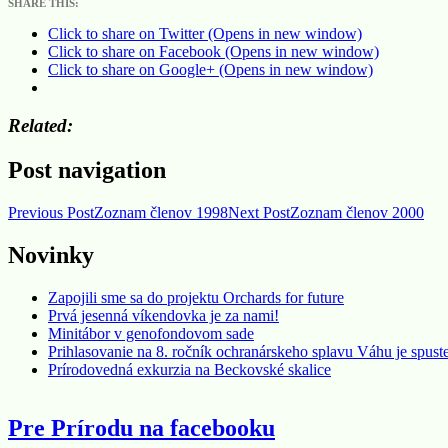
SHARE THIS:
Click to share on Twitter (Opens in new window)
Click to share on Facebook (Opens in new window)
Click to share on Google+ (Opens in new window)
Related
Post navigation
Previous Post
Zoznam členov 1998
Next Post
Zoznam členov 2000
Novinky
Zapojili sme sa do projektu Orchards for future
Prvá jesenná víkendovka je za nami!
Minitábor v genofondovom sade
Prihlasovanie na 8. ročník ochranárskeho splavu Váhu je spust
Prírodovedná exkurzia na Beckovské skalice
Pre Prírodu na facebooku